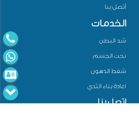
أتصل بنا
الخدمات
شد البطن
نحت الجسم
شفط الدهون
اعادة بناء الثدي
اتصل بنا
فرع الشيخ زايد
توين تاورز امتداد محور 26 يوليو مبنى c الدور الأول عيادة
Eـ