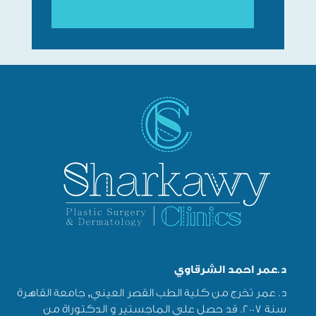
د.عمر احمد الشرقاوي
د. عمر تخرج من كلية الطب القصر العيني, جامعة القاهرة
سنة 2007. قد حصل علي الماجستير و الدكتوراة من