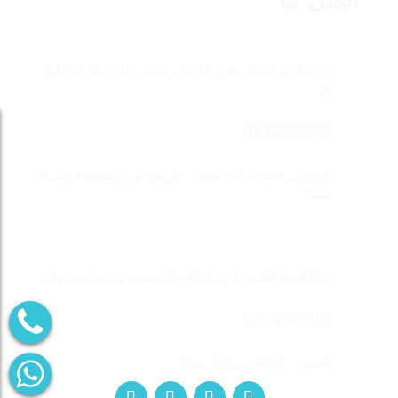
فرع الشيخ زايد
توين تاورز امتداد محور 26 يوليو مبنى c الدور الأول عيادة
Eـ
01092303582
الأحد من الساعة 4-6 مساءً ، الأربعاء من الساعة 6 حتى 8
مساءً
فرع المهندسين
برج الصفا الطبى، 1 ميدان الحجاز متفرع من شارع شهاب
01092303582
السبت ، الثلاثاء من 3-5 مساءً