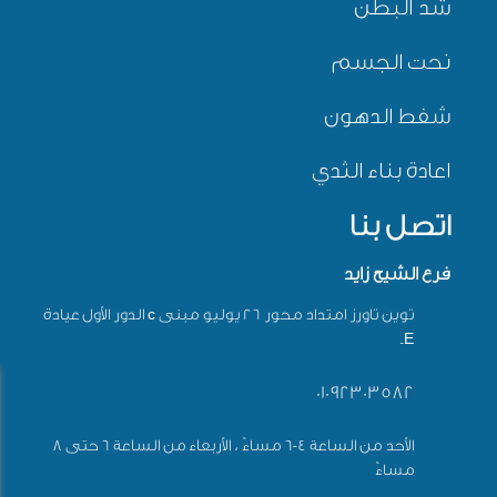
شد البطن
نحت الجسم
شفط الدهون
اعادة بناء الثدي
اتصل بنا
فرع الشيخ زايد
توين تاورز امتداد محور 26 يوليو مبنى c الدور الأول عيادة
Eـ
01092303582
الأحد من الساعة 4-6 مساءً ، الأربعاء من الساعة 6 حتى 8
مساءً