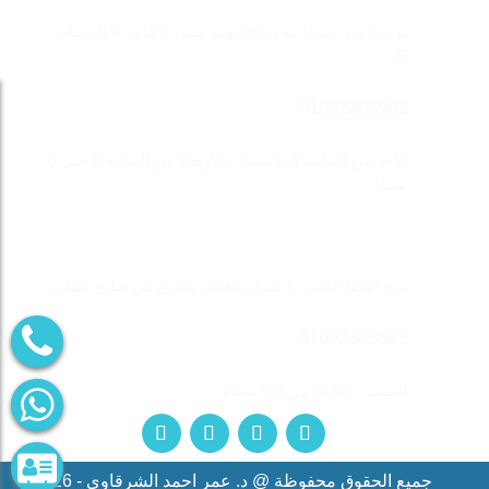
توين تاورز امتداد محور 26 يوليو مبنى c الدور الأول عيادة
Eـ
01092303582
الأحد من الساعة 4-6 مساءً ، الأربعاء من الساعة 6 حتى 8
مساءً
فرع المهندسين
برج الصفا الطبى، 1 ميدان الحجاز متفرع من شارع شهاب
01092303582
السبت ، الثلاثاء من 3-5 مساءً
جميع الحقوق محفوظة @ د. عمر احمد الشرقاوي - 2026