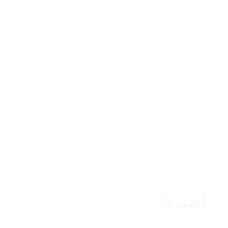
اكشف اونلاين
أتصل بنا
الخدمات
شد البطن
نحت الجسم
شفط الدهون
اعادة بناء الثدي
اتصل بنا
فرع الشيخ زايد